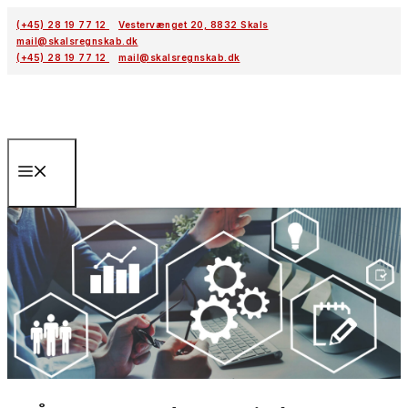
Hop
(+45) 28 19 77 12
Vestervænget 20, 8832 Skals
til
mail@skalsregnskab.dk
indhold
(+45) 28 19 77 12
mail@skalsregnskab.dk
Menu